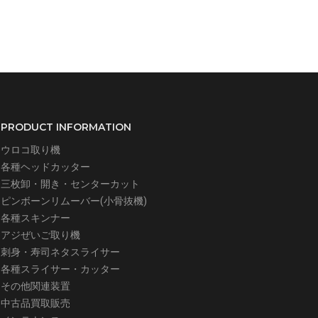
PRODUCT INFORMATION
ウロコ取り機
各種ヘッドカッター
三枚卸・開き・センターカット
ピンボーンリムーバー(小骨抜機)
各種スキンナー
アジぜいご取り機
刺身・寿司ネタスライサー
各種スライサー・カッター
その他関連装置
中古品買取販売