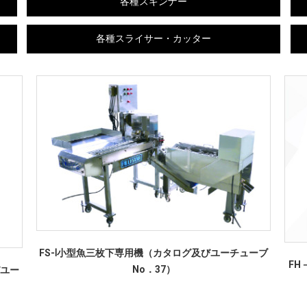
各種スキンナー
各種スライサー・カッター
FS-Ⅰ小型魚三枚下専用機（カタログ及びユーチューブ
FH
No．37）
びユー