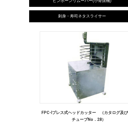
ピンボーンリムーバー(小骨抜機)
刺身・寿司ネタスライサー
FPC-Ⅰプレス式ヘッドカッター （カタログ及
チューブNo．28）